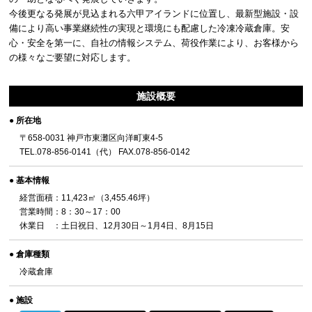
今後更なる発展が見込まれる六甲アイランドに位置し、最新型施設・設
備により高い事業継続性の実現と環境にも配慮した冷凍冷蔵倉庫。安
心・安全を第一に、自社の情報システム、荷役作業により、お客様から
の様々なご要望に対応します。
施設概要
● 所在地
〒658-0031 神戸市東灘区向洋町東4-5
TEL.078-856-0141（代） FAX.078-856-0142
● 基本情報
経営面積：11,423㎡（3,455.46坪）
営業時間：8：30～17：00
休業日 ：土日祝日、12月30日～1月4日、8月15日
● 倉庫種類
冷蔵倉庫
● 施設