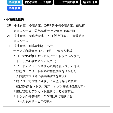
冷蔵倉庫
固定/移動ラック倉庫
ラック式自動倉庫
急速冷凍庫
冷凍倉庫
● 各階施設概要
3F：冷凍倉庫、冷蔵倉庫、C/F切替冷凍冷蔵倉庫、低温荷
捌きスペース、固定/移動ラック倉庫（960棚）
2F：冷凍倉庫、急速冷凍庫（-40℃設定可能）、低温荷捌
きスペース
1F：冷凍倉庫、低温荷捌きスペース、
ラック式自動倉庫（2,244棚）、解凍作業場
＊コンテナ4台(エアシェルター・ドックレベラー)、
トラック4台(エアシェルター)
＊フードディフェンス強化の顔認証システム導入
＊鉄筋コンクリート躯体の蓄熱効果を活かした
外防熱方式（高い事業継続性を実現）
＊脱フロンで環境にやさしい自然冷媒冷蔵装置
(自然冷媒セントラル方式：オゾン層破壊係数ゼロ)
＊陽圧管理とデシカント空調による結露防止
＊トラック待機時間・ＣＯ2削減に貢献する
バース予約サービスの導入